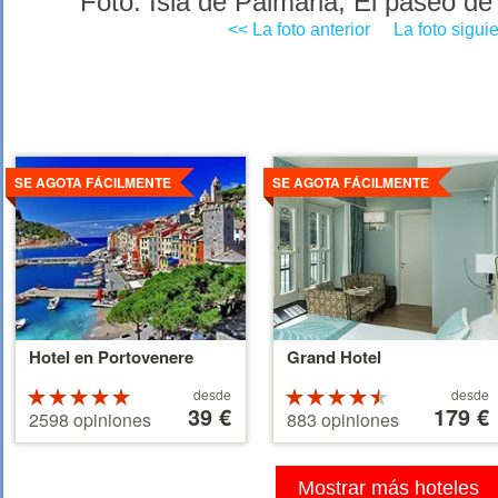
Foto: Isla de Palmaria, El paseo de 
<< La foto anterior
La foto sigui
Ver
Ver
detalles
detalles
SE AGOTA FÁCILMENTE
SE AGOTA FÁCILMENTE
Hotel en Portovenere
Grand Hotel
A
A
Valoracion
desde
Valoracion
desde
partir
39 €
partir
179 €
de 5
de 4.5
2598 opiniones
883 opiniones
de
de
estrellas
estrellas
39 €
179 €
sobre 5
sobre 5
Mostrar más hoteles