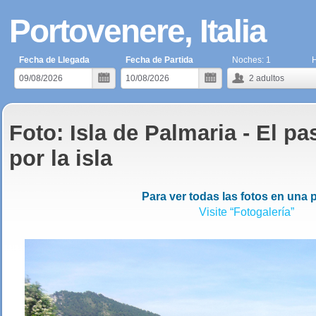
Portovenere, Italia
Fecha de Llegada
Fecha de Partida
Noches:
1
H
2
adultos
Foto: Isla de Palmaria - El p
por la isla
Para ver todas las fotos en una 
Visite “Fotogalería”