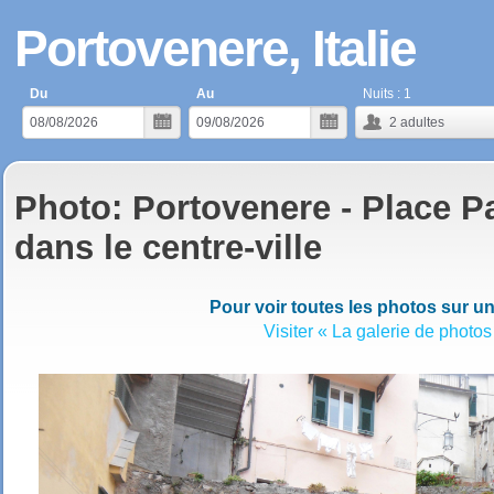
Portovenere, Italie
Du
Au
Nuits :
1
2
adultes
Photo: Portovenere - Place P
dans le centre-ville
Pour voir toutes les photos sur un
Visiter « La galerie de photos