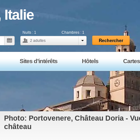
Italie
Nuits :
1
Chambres :
1
Rechercher
2
adultes
Sites d’intérêts
Hôtels
Carte
Photo: Portovenere, Château Doria - Vue 
château