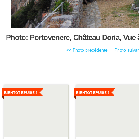
Photo: Portovenere, Château Doria, Vue à
<< Photo précédente
Photo suiva
Voir
Voir
les
les
BIENTOT EPUISE !
BIENTOT EPUISE !
details
details