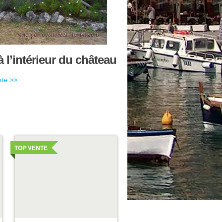
 l’intérieur du château
nte >>
Voir
les
TOP VENTE
details