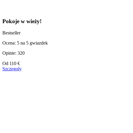
Pokoje w wieży!
Bestseller
Ocena: 5 na 5 gwiazdek
Opinie: 320
Cena
Od
110 €
od
Szczegoly
110 €
Pokaż więcej hoteli
Wstecz
|
W górę