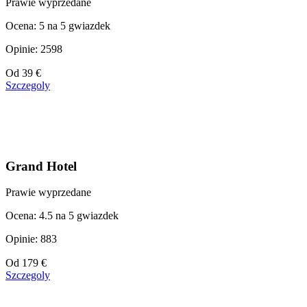
Prawie wyprzedane
Ocena: 5 na 5 gwiazdek
Opinie: 2598
Cena
Od
39 €
od
Szczegoly
39 €
Grand Hotel
Prawie wyprzedane
Ocena: 4.5 na 5 gwiazdek
Opinie: 883
Cena
Od
179 €
od
Szczegoly
179 €