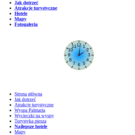
Jak dotrzeć
Atrakcje turystyczne
Hotele
Mapy
Fotogaleria
Ostatni
update
strony:
sierpień 2026
Strona główna
Jak dotrzeć
Atrakcje turystyczne
Wyspa Palmaria
Wycieczki na wyspy
Turystyka piesza
Najlepsze hotele
Mapy