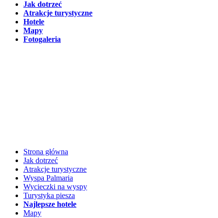
Jak dotrzeć
Atrakcje turystyczne
Hotele
Mapy
Fotogaleria
Ostatni
update
strony:
sierpień 2026
Strona główna
Jak dotrzeć
Atrakcje turystyczne
Wyspa Palmaria
Wycieczki na wyspy
Turystyka piesza
Najlepsze hotele
Mapy