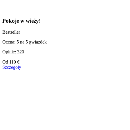
Pokoje w wieży!
Bestseller
Ocena: 5 na 5 gwiazdek
Opinie: 320
Cena
Od
110 €
od
Szczegoly
110 €
Pokaż więcej hoteli
Wstecz
|
W górę