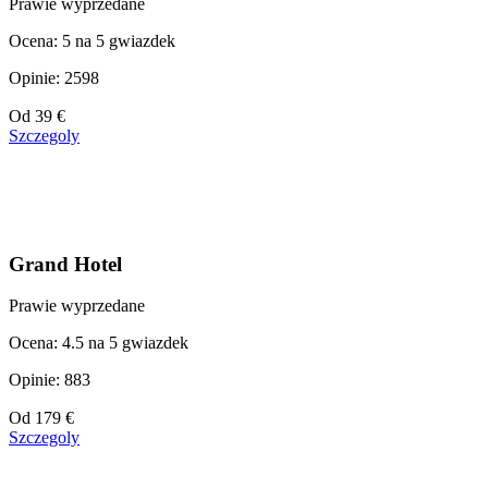
Prawie wyprzedane
Ocena: 5 na 5 gwiazdek
Opinie: 2598
Cena
Od
39 €
od
Szczegoly
39 €
Grand Hotel
Prawie wyprzedane
Ocena: 4.5 na 5 gwiazdek
Opinie: 883
Cena
Od
179 €
od
Szczegoly
179 €