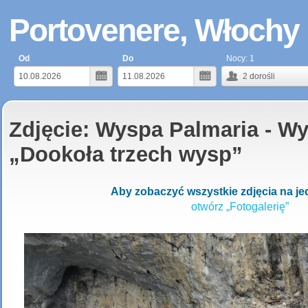
Portovenere, Włochy
Od
Do
Nocy:
1
2
dorośli
Zdjęcie: Wyspa Palmaria - W
„Dookoła trzech wysp”
Aby zobaczyć wszystkie zdjęcia na jed
otwórz „Fotogalerię”