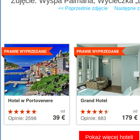
Zdjęcie: Wyspa Palmaria, Wycieczka „
<< Poprzednie zdjęcie
Następne z
Szczegoly
Szczegoly
PRAWIE WYPRZEDANE
PRAWIE WYPRZEDANE
Hotel w Portovenere
Grand Hotel
Cena
Cena
Ocena:
od
Ocena:
od
od
39 €
od
179 €
5 na 5
4.5 na 5
Opinie: 2598
Opinie: 883
39 €
179 €
gwiazdek
gwiazdek
Pokaż więcej hoteli