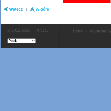
Wstecz
|
W górę
© 2012-2026 |
Privacy
Home
Mapa stron