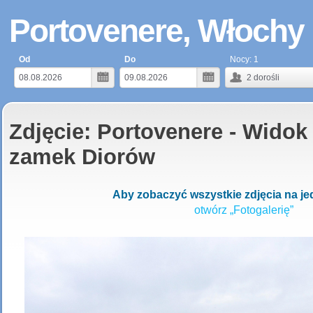
Portovenere, Włochy
Od
Do
Nocy:
1
2
dorośli
Zdjęcie: Portovenere - Widok 
zamek Diorów
Aby zobaczyć wszystkie zdjęcia na jed
otwórz „Fotogalerię”