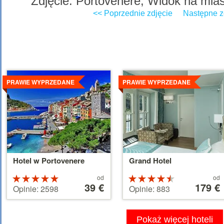
Zdjęcie: Portovenere, Widok na mia
<< Poprzednie zdjęcie
Następne z
Szczegoly
Szczegoly
PRAWIE WYPRZEDANE
PRAWIE WYPRZEDANE
Hotel w Portovenere
Grand Hotel
Cena
Cena
Ocena:
od
Ocena:
od
od
39 €
od
179 €
5 na 5
4.5 na 5
Opinie: 2598
Opinie: 883
39 €
179 €
gwiazdek
gwiazdek
Pokaż więcej hoteli