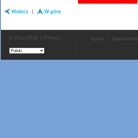
Wstecz
|
W górę
© 2012-2026 |
Privacy
Home
Mapa stron