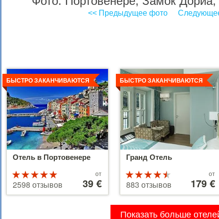
Фото: Портовенере, Замок Дориа
<< Предыдущее фото
Следующее
Детальнее
Детальнее
БЫСТРО ЗАКАНЧИВАЮТСЯ
БЫСТРО ЗАКАНЧИВАЮТСЯ
Отель в Портовенере
Гранд Отель
Цены
Цены
Рейтинг
от
Рейтинг
от
от
39 €
от
179 €
5 из 5
4.5 из 5
2598 отзывов
883 отзывов
39 €
179 €
Показать больше отеле