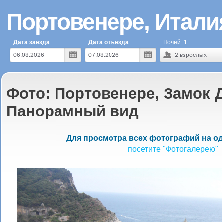
Портовенере, Итали
Дата заезда
Дата отъезда
Ночей:
1
2
взрослых
Фото: Портовенере, Замок Д
Панорамный вид
Для просмотра всех фотографий на од
посетите "Фотогалерею"