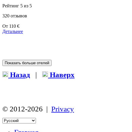
Рейтинг 5 из 5
320 отзывов
Цены
От
110 €
от
Детальнее
110 €
Показать больше отелей
Назад
|
Наверх
© 2012-2026 |
Privacy