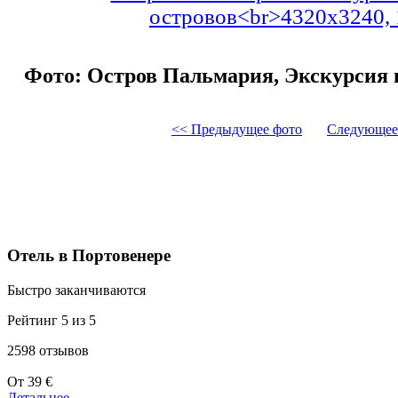
Фото: Остров Пальмария, Экскурсия в
<< Предыдущее фото
Следующее
Отель в Портовенере
Быстро заканчиваются
Рейтинг 5 из 5
2598 отзывов
Цены
От
39 €
от
Детальнее