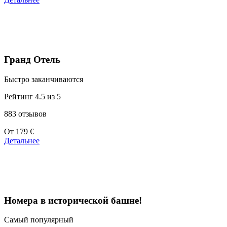
39 €
Гранд Отель
Быстро заканчиваются
Рейтинг 4.5 из 5
883 отзывов
Цены
От
179 €
от
Детальнее
179 €
Номера в исторической башне!
Самый популярный