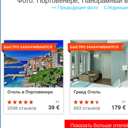
Фото: Портовенере, Панорамный в
<< Предыдущее фото
Следующее
Детальнее
Детальнее
БЫСТРО ЗАКАНЧИВАЮТСЯ
БЫСТРО ЗАКАНЧИВАЮТСЯ
Отель в Портовенере
Гранд Отель
Цены
Цены
Рейтинг
от
Рейтинг
от
от
39 €
от
179 €
5 из 5
4.5 из 5
2598 отзывов
883 отзывов
39 €
179 €
Показать больше отеле