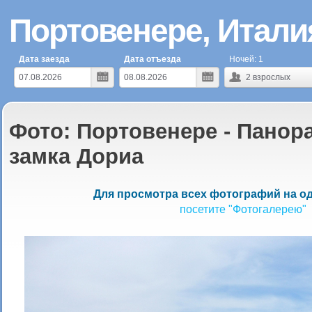
Портовенере, Итали
Дата заезда
Дата отъезда
Ночей:
1
2
взрослых
Фото: Портовенере - Панор
замка Дориа
Для просмотра всех фотографий на од
посетите "Фотогалерею"