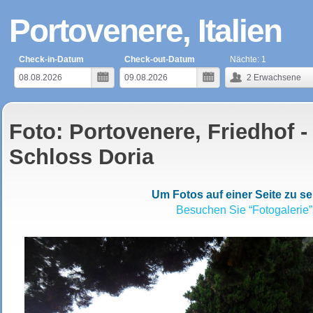
Portovenere, Italien
Check-in-Datum
Check-out-Datum
Nächte:
1
2
Erwachsene
Foto: Portovenere, Friedhof 
Schloss Doria
Um Fotos auf einer Seite zu s
Besuchen Sie “Fotogalerie”