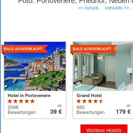
Foto: Portovenere, Friedhof, Neben
<< zurück
vorwärts >>
Details
Details
ansehen
ansehen
BALD AUSVERKAUFT
BALD AUSVERKAUFT
Hotel in Portovenere
Grand Hotel
Bewertung:
Bewertung:
Preis
Preis
5 von 5
ab
4.5 von 5
ab
2598
883
ab
39 €
ab
179 €
Sternen
Sternen
Bewertungen
Bewertungen
39 €
179 €
Weitere Hotels