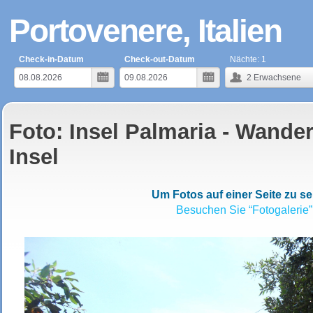
Portovenere, Italien
Check-in-Datum
Check-out-Datum
Nächte:
1
2
Erwachsene
Foto: Insel Palmaria - Wande
Insel
Um Fotos auf einer Seite zu s
Besuchen Sie “Fotogalerie”