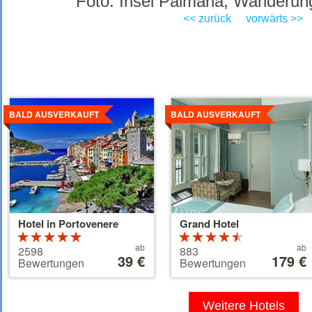
Foto: Insel Palmaria, Wanderung
<< zurück
vorwärts >>
Details
Details
ansehen
ansehen
BALD AUSVERKAUFT
BALD AUSVERKAUFT
Hotel in Portovenere
Grand Hotel
Bewertung:
Bewertung:
Preis
Preis
5 von 5
ab
4.5 von 5
ab
2598
883
ab
39 €
ab
179 €
Sternen
Sternen
Bewertungen
Bewertungen
39 €
179 €
Weitere Hotels