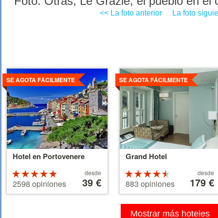
Foto: Otras, Le Grazie, el pueblo en el
<< La foto anterior
La foto sigui
Ver
Ver
detalles
detalles
SE AGOTA FÁCILMENTE
SE AGOTA FÁCILMENTE
Hotel en Portovenere
Grand Hotel
A
A
Valoracion
desde
Valoracion
desde
partir
39 €
partir
179 €
de 5
de 4.5
2598 opiniones
883 opiniones
de
de
estrellas
estrellas
39 €
179 €
sobre 5
sobre 5
Mostrar más hoteles