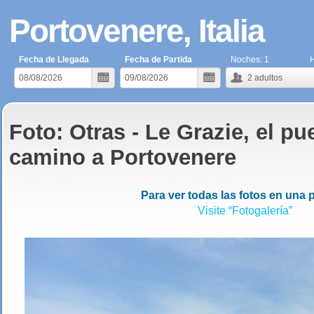
Portovenere, Italia
Fecha de Llegada
Fecha de Partida
Noches:
1
H
2
adultos
Foto: Otras - Le Grazie, el pu
camino a Portovenere
Para ver todas las fotos en una 
Visite “Fotogalería”