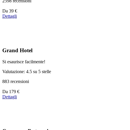
2598 recensioni
Prezzo
Da
39 €
a
Dettagli
partire
da
39 €
Grand Hotel
Si esaurisce facilmente!
Valutazione: 4.5 su 5 stelle
883 recensioni
Prezzo
Da
179 €
a
Dettagli
partire
da
179 €