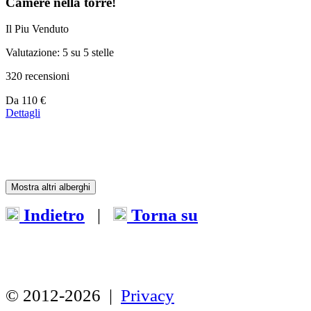
Camere nella torre!
Il Piu Venduto
Valutazione: 5 su 5 stelle
320 recensioni
Prezzo
Da
110 €
a
Dettagli
partire
da
110 €
Mostra altri alberghi
Indietro
|
Torna su
© 2012-2026 |
Privacy