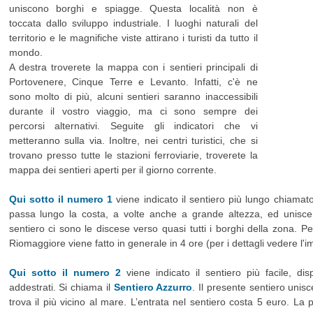
uniscono borghi e spiagge. Questa località non è
toccata dallo sviluppo industriale. I luoghi naturali del
territorio e le magnifiche viste attirano i turisti da tutto il
mondo.
A destra troverete la mappa con i sentieri principali di
Portovenere, Cinque Terre e Levanto. Infatti, c'è ne
sono molto di più, alcuni sentieri saranno inaccessibili
durante il vostro viaggio, ma ci sono sempre dei
percorsi alternativi. Seguite gli indicatori che vi
metteranno sulla via. Inoltre, nei centri turistici, che si
trovano presso tutte le stazioni ferroviarie, troverete la
mappa dei sentieri aperti per il giorno corrente.
Qui sotto il numero 1
viene indicato il sentiero più lungo chiamato
passa lungo la costa, a volte anche a grande altezza, ed unisc
sentiero ci sono le discese verso quasi tutti i borghi della zona. P
Riomaggiore viene fatto in generale in 4 ore (per i dettagli vedere l'
Qui sotto il numero 2
viene indicato il sentiero più facile, disp
addestrati. Si chiama il
Sentiero Azzurro
. Il presente sentiero unisc
trova il più vicino al mare. L’entrata nel sentiero costa 5 euro. La