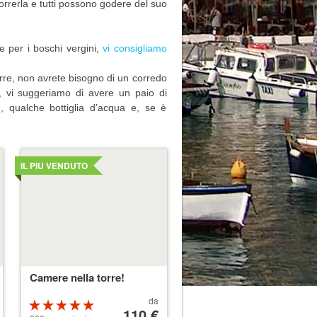
rrerla e tutti possono godere del suo
e per i boschi vergini,
vi consigliamo
erre, non avrete bisogno di un corredo
i, vi suggeriamo di avere un paio di
, qualche bottiglia d’acqua e, se è
Dettagli
IL PIU VENDUTO
Camere nella torre!
Prezzo
da
Valutazione:
a
110 €
5 su 5 stelle