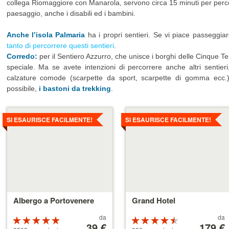
collega Riomaggiore con Manarola, servono circa 15 minuti per perco
paesaggio, anche i disabili ed i bambini.
Anche l’isola Palmaria
ha i propri sentieri. Se vi piace passeggiar
tanto di percorrere questi sentieri
.
Corredo:
per il Sentiero Azzurro, che unisce i borghi delle Cinque T
speciale. Ma se avete intenzioni di percorrere anche altri sentier
calzature comode (scarpette da sport, scarpette di gomma ecc.)
possibile,
i bastoni da trekking
.
Dettagli
Dettagli
SI ESAURISCE FACILMENTE!
SI ESAURISCE FACILMENTE!
Albergo a Portovenere
Grand Hotel
Prezzo
Prezzo
da
da
Valutazione:
Valutazione:
a
39 €
a
179 €
5 su 5 stelle
4.5 su 5 stelle