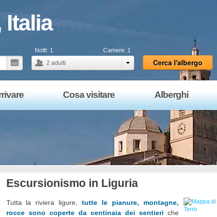
Italia
Notti:
1
Camere:
1
Cerca l'albergo
2
adulti
rivare
Cosa visitare
Alberghi
Escursionismo in Liguria
Tutta la riviera ligure,
tutte le pianure, montagne,
rocce sono coperte da centinaia dei sentieri
che