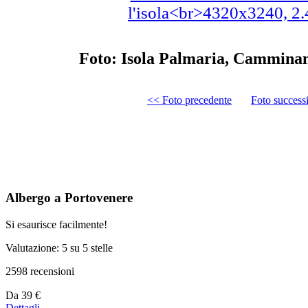
Foto: Isola Palmaria, Camminand
<< Foto precedente
Foto success
Albergo a Portovenere
Si esaurisce facilmente!
Valutazione: 5 su 5 stelle
2598 recensioni
Prezzo
Da
39 €
a
Dettagli