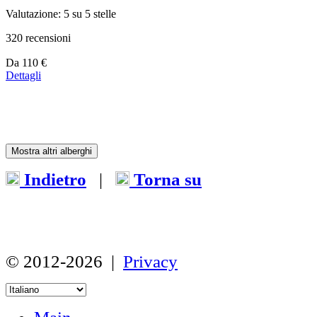
Valutazione: 5 su 5 stelle
320 recensioni
Prezzo
Da
110 €
a
Dettagli
partire
da
110 €
Mostra altri alberghi
Indietro
|
Torna su
© 2012-2026 |
Privacy