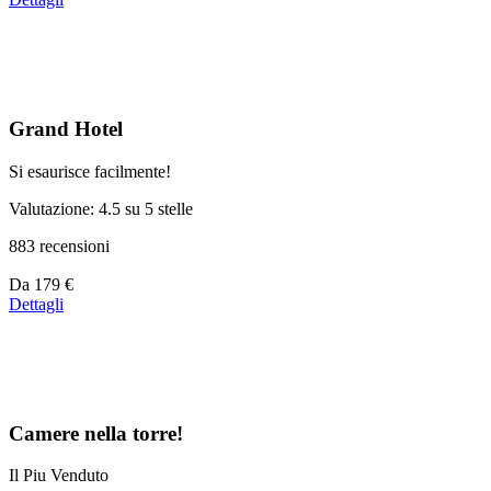
partire
da
39 €
Grand Hotel
Si esaurisce facilmente!
Valutazione: 4.5 su 5 stelle
883 recensioni
Prezzo
Da
179 €
a
Dettagli
partire
da
179 €
Camere nella torre!
Il Piu Venduto