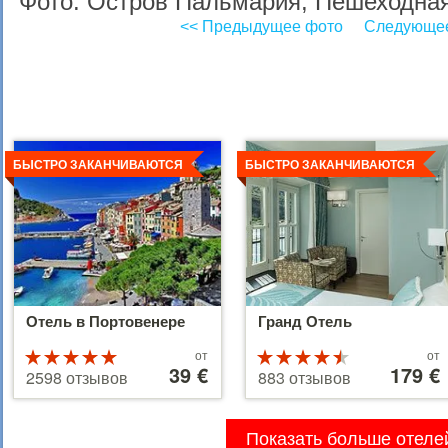
Фото: Остров Пальмария, Пешеходная
<< Предыдущее фото
Следующее
Детальнее
Детальнее
БЫСТРО ЗАКАНЧИВАЮТСЯ
БЫСТРО ЗАКАНЧИВАЮТСЯ
Отель в Портовенере
Гранд Отель
Цены
Цены
Рейтинг
от
Рейтинг
от
от
39 €
от
179 €
5 из 5
4.5 из 5
2598 отзывов
883 отзывов
39 €
179 €
Показать больше отеле