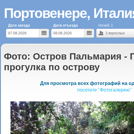
Портовенере, Итали
Дата заезда
Дата отъезда
Ночей:
1
2
взрослых
Фото: Остров Пальмария -
прогулка по острову
Для просмотра всех фотографий на од
посетите "Фотогалерею"