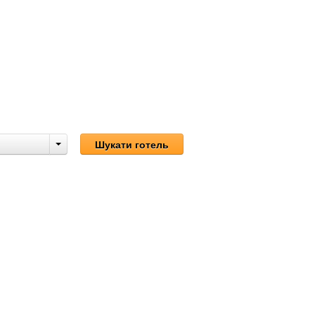
Номерів:
1
Ми повертаємо різницю у ці
Шукати готель
Безкоштовне скасування 
Ніяких прихованих витрат а