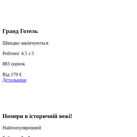
39 €
Гранд Готель
Швидко закінчуються
Рейтинг 4.5 з 5
883 оцінок
Ціни
Від
179 €
від
Детальніше
179 €
Номери в історичній вежі!
Найпопулярніший