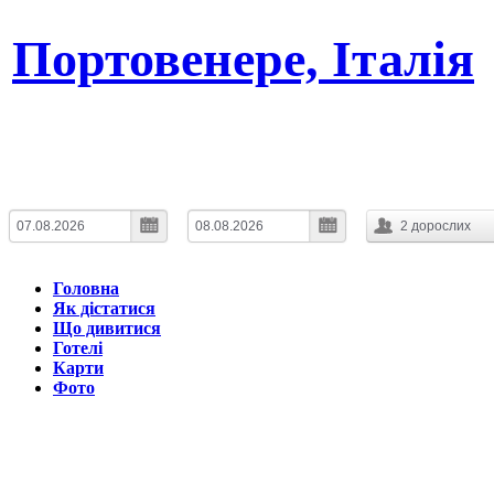
Портовенере, Італія
Дата заїзду
Дата виїзду
Ночей:
1
2
дорослих
Головна
Як дістатися
Що дивитися
Готелі
Карти
Фото
Останнє