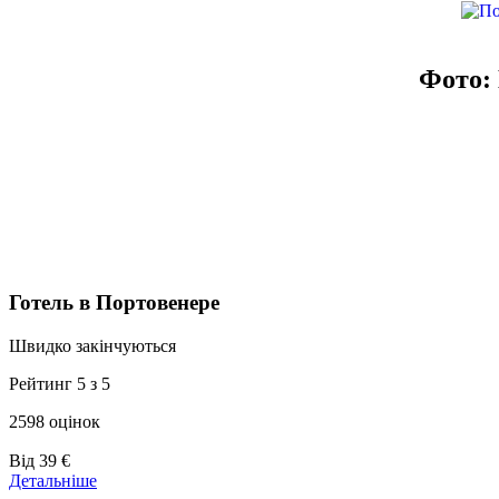
Фото: 
Готель в Портовенере
Швидко закінчуються
Рейтинг 5 з 5
2598 оцінок
Ціни
Від
39 €
від
Детальніше