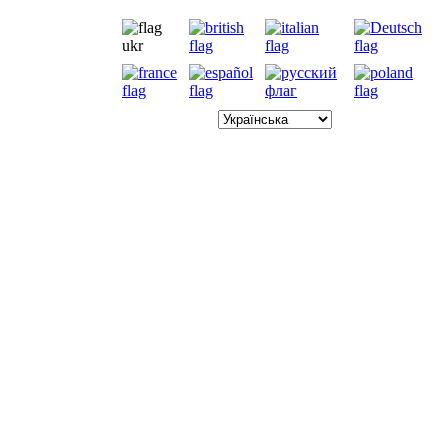
7.8.2026
ні
бронювання
бо комісійних