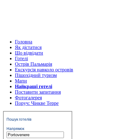
оновлення
сайту:
серпень 2026
Головна
Як дістатися
Що відвідати
Готелі
Острів Пальмарія
Екскурсія навколо островів
Пішохідний туризм
Мапи
Найкращі готелі
Поставити запитання
Фотогалерея
Поруч: Чінкве Терре
Пошук готелів
Напрямок