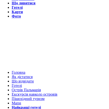
Що дивитися
Готелі
Карти
Фото
Останнє
оновлення
сайту:
серпень 2026
Головна
Як дістатися
Що відвідати
Готелі
Острів Пальмарія
Екскурсія навколо островів
Пішохідний туризм
Мапи
Найкращі готелі