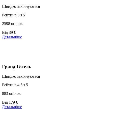
Швидко закінчуються
Рейтинг 5 з 5
2598 оцінок
Ціни
Від
39 €
від
Детальніше
39 €
Гранд Готель
Швидко закінчуються
Рейтинг 4.5 з 5
883 оцінок
Ціни
Від
179 €
від
Детальніше
179 €