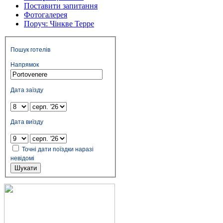
Поставити запитання
Фотогалерея
Поруч: Чінкве Терре
Пошук готелів
Напрямок
Дата заїзду
Дата виїзду
Точні дати поїздки наразі
невідомі
Шукати