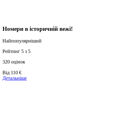
Номери в історичній вежі!
Найпопулярніший
Рейтинг 5 з 5
320 оцінок
Ціни
Від
110 €
від
Детальніше
110 €
Показати більше готелів
Назад
|
Вгору